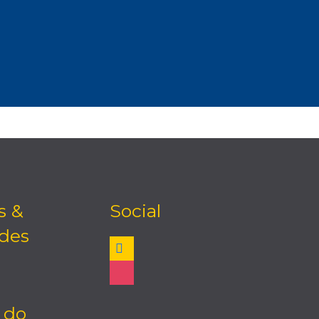
s &
Social
ades
facebook
instagram
 do