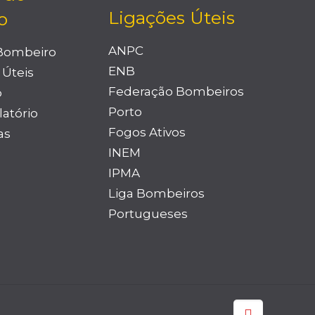
Ligações Úteis
o
ANPC
 Bombeiro
ENB
 Úteis
Federação Bombeiros
o
Porto
latório
Fogos Ativos
as
INEM
IPMA
Liga Bombeiros
Portugueses