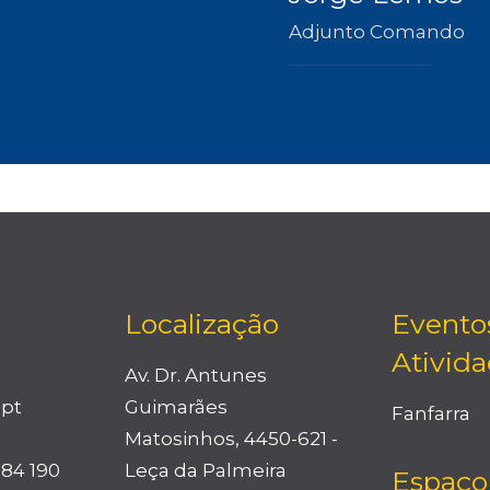
Adjunto Comando
Localização
Evento
Ativid
Av. Dr. Antunes
.pt
Guimarães
Fanfarra
Matosinhos, 4450-621 -
984 190
Leça da Palmeira
Espaço