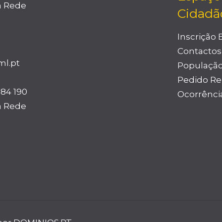
a Rede
Cidadã
Inscrição
Contactos
l.pt
Populaçã
Pedido Re
984 190
Ocorrênci
a Rede